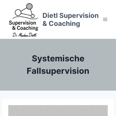
Zum
Inhalt
Dietl Supervision
springen
& Coaching
Systemische
Fallsupervision