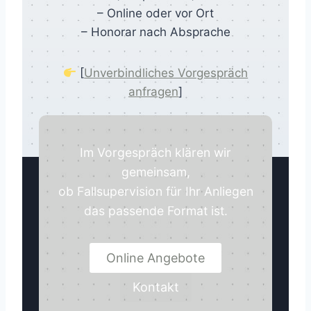
– Online oder vor Ort
– Honorar nach Absprache
[
Unverbindliches Vorgespräch
anfragen
]
Im Vorgespräch klären wir
gemeinsam,
ob Fallsupervision für Ihr Anliegen
das passende Format ist.
Online Angebote
Kontakt