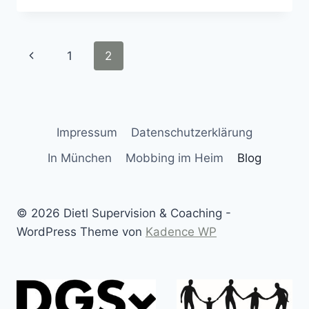
RESILIENZ
IM
EINZELCOACHING
Seitennavigation
Vorherige
1
2
STÄRKEN:
EIN
Seite
PERSÖNLICHER
LEITFADEN
Impressum
Datenschutzerklärung
In München
Mobbing im Heim
Blog
© 2026 Dietl Supervision & Coaching -
WordPress Theme von
Kadence WP