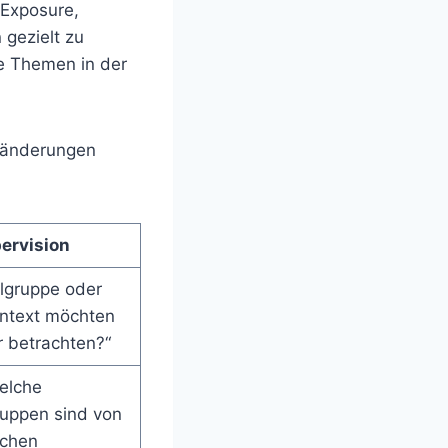
/Exposure,
 gezielt zu
he Themen in der
Veränderungen
ervision
lgruppe oder
ntext möchten
 betrachten?“
elche
uppen sind von
ichen