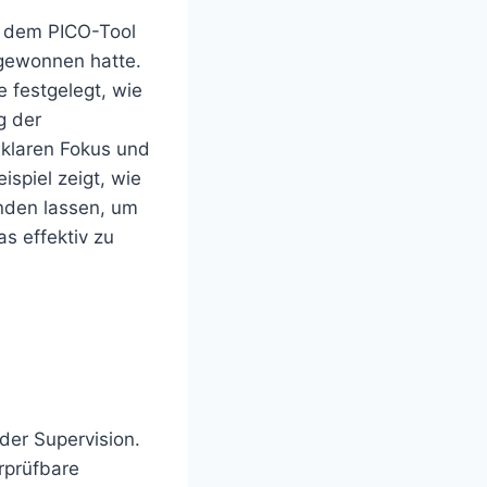
t dem PICO-Tool
 gewonnen hatte.
e festgelegt, wie
g der
 klaren Fokus und
spiel zeigt, wie
inden lassen, um
s effektiv zu
der Supervision.
erprüfbare