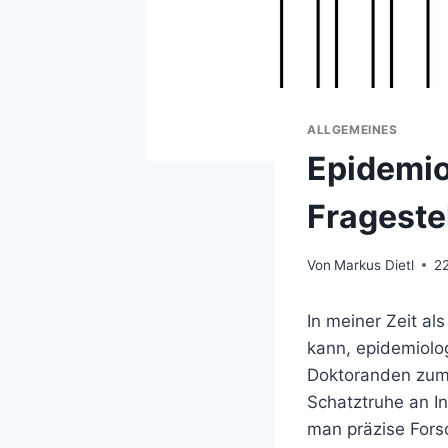
ALLGEMEINES
Epidemio
Frageste
Von
Markus Dietl
2
In meiner Zeit al
kann, epidemiolo
Doktoranden zum 
Schatztruhe an I
man präzise Fors