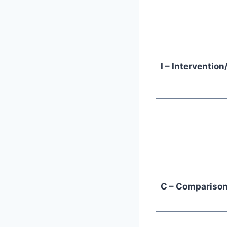
I – Interventio
C – Compariso