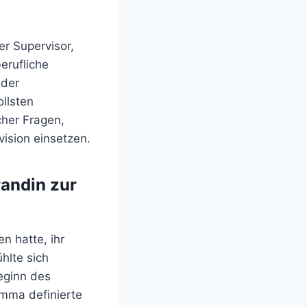
er Supervisor,
erufliche
 der
llsten
cher Fragen,
vision einsetzen.
randin zur
n hatte, ihr
hlte sich
eginn des
Emma definierte