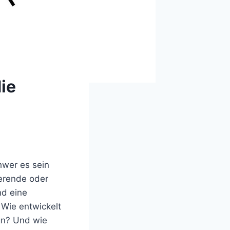
ie
hwer es sein
erende oder
nd eine
 Wie entwickelt
gn? Und wie