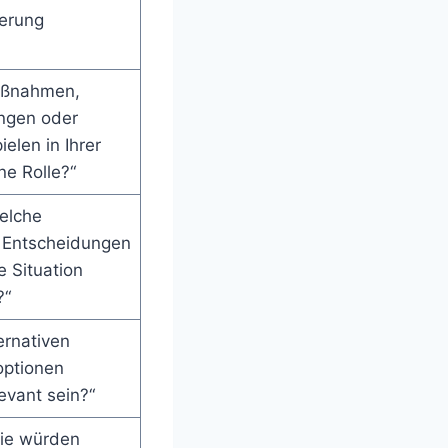
erung
aßnahmen,
ngen oder
ielen in Ihrer
ne Rolle?“
elche
n Entscheidungen
 Situation
?“
ernativen
ptionen
evant sein?“
ie würden