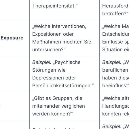
Therapieintensität.“
Herausford
betroffen?“
„Welche Interventionen,
„Welche M
Expositionen oder
Entscheidu
n/Exposure
Maßnahmen möchten Sie
Einflüsse sp
untersuchen?“
Situation ei
Beispiel:
„Psychische
Beispiel:
„W
Störungen wie
berufliche
Depressionen oder
haben diese
Persönlichkeitsstörungen.“
beeinflusst
„Gibt es Gruppen, die
„Welche alt
n
miteinander verglichen
Handlungso
werden können?“
könnten rel
Beispiel:
„W