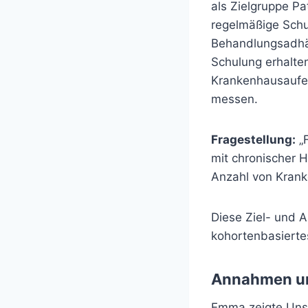
als Zielgruppe Pa
regelmäßige Schu
Behandlungsadhäre
Schulung erhalte
Krankenhausaufen
messen.
Fragestellung:
„F
mit chronischer H
Anzahl von Krank
Diese Ziel- und A
kohortenbasierte
Annahmen un
Emma zeigte Unsic