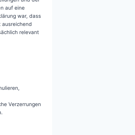
n auf eine
klärung war, dass
t ausreichend
ächlich relevant
mulieren,
che Verzerrungen
n.