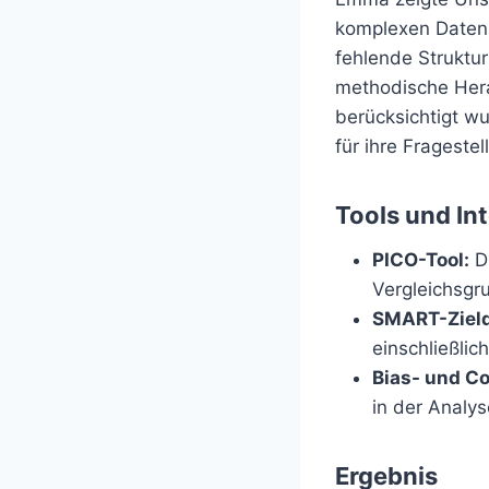
komplexen Datenl
fehlende Struktur
methodische Hera
berücksichtigt w
für ihre Fragest
Tools und In
PICO-Tool:
Di
Vergleichsgr
SMART-Zielde
einschließlic
Bias- und C
in der Analys
Ergebnis