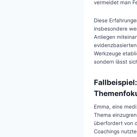
vermeidet man Fe
Diese Erfahrungen
insbesondere wen
Anliegen miteina
evidenzbasierten 
Werkzeuge etablie
sondern lässt sic
Fallbeispie
Themenfoku
Emma, eine medizi
Thema einzugrenz
überfordert von d
Coachings nutzten