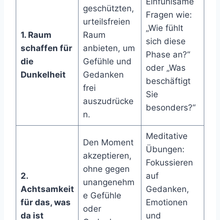
Einfühlsame
geschützten,
Fragen wie:
urteilsfreien
„Wie fühlt
1. Raum
Raum
sich diese
schaffen für
anbieten, um
Phase an?“
die
Gefühle und
oder „Was
Dunkelheit
Gedanken
beschäftigt
frei
Sie
auszudrücke
besonders?“
n.
Meditative
Den Moment
Übungen:
akzeptieren,
Fokussieren
ohne gegen
2.
auf
unangenehm
Achtsamkeit
Gedanken,
e Gefühle
für das, was
Emotionen
oder
da ist
und