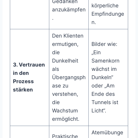
Gedanken
körperliche
anzukämpfen
Empfindunge
.
n.
Den Klienten
ermutigen,
Bilder wie:
die
„Ein
Dunkelheit
Samenkorn
3. Vertrauen
als
wächst im
in den
Übergangsph
Dunkeln“
Prozess
ase zu
oder „Am
stärken
verstehen,
Ende des
die
Tunnels ist
Wachstum
Licht“.
ermöglicht.
Atemübunge
Praktische