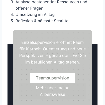
Analyse bestehender Ressourcen und
offener Fragen
Umsetzung im Alltag
Reflexion & nächste Schritte
Einzelsupervision eröffnet Raum
für Klarheit, Orientierung und neue
Perspektiven – genau dort, wo Sie
im beruflichen Alltag stehen.
Teamsupervision
Mehr über meine
Arbeitsweise