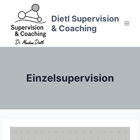
Zum
Inhalt
Dietl Supervision
springen
& Coaching
Einzelsupervision