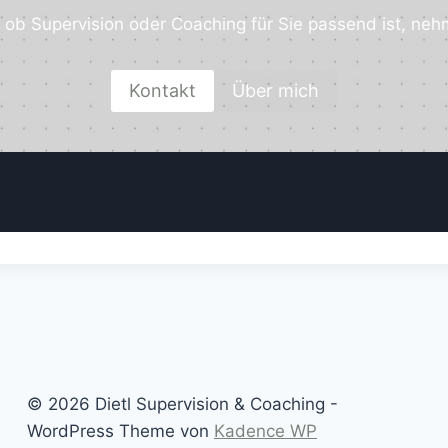
ob Supervision oder Coaching für Sie passend ist, neh
Kontakt
Über mich
© 2026 Dietl Supervision & Coaching -
WordPress Theme von
Kadence WP