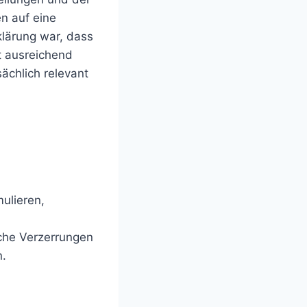
n auf eine
klärung war, dass
t ausreichend
ächlich relevant
mulieren,
che Verzerrungen
n.