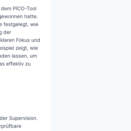
t dem PICO-Tool
 gewonnen hatte.
e festgelegt, wie
g der
 klaren Fokus und
spiel zeigt, wie
inden lassen, um
s effektiv zu
der Supervision.
erprüfbare