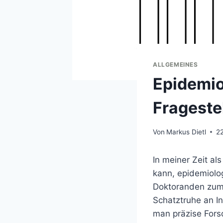
ALLGEMEINES
Epidemio
Frageste
Von
Markus Dietl
2
In meiner Zeit al
kann, epidemiolo
Doktoranden zum 
Schatztruhe an I
man präzise Fors