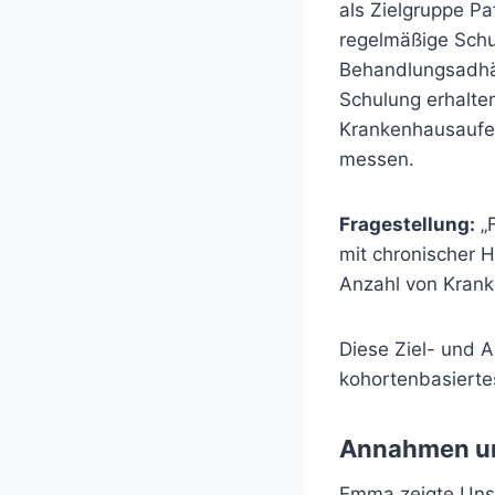
als Zielgruppe Pa
regelmäßige Schu
Behandlungsadhäre
Schulung erhalte
Krankenhausaufen
messen.
Fragestellung:
„F
mit chronischer H
Anzahl von Krank
Diese Ziel- und A
kohortenbasierte
Annahmen un
Emma zeigte Unsic