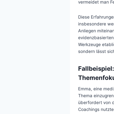
vermeidet man Fe
Diese Erfahrungen
insbesondere wen
Anliegen miteina
evidenzbasierten 
Werkzeuge etablie
sondern lässt sic
Fallbeispie
Themenfoku
Emma, eine medizi
Thema einzugrenz
überfordert von d
Coachings nutzten