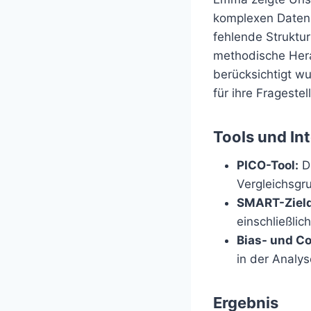
komplexen Datenl
fehlende Struktur
methodische Hera
berücksichtigt w
für ihre Fragest
Tools und In
PICO-Tool:
Di
Vergleichsgr
SMART-Zielde
einschließlic
Bias- und C
in der Analys
Ergebnis