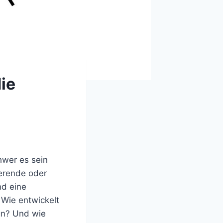
ie
hwer es sein
erende oder
nd eine
 Wie entwickelt
gn? Und wie