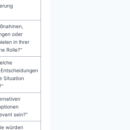
erung
aßnahmen,
ngen oder
ielen in Ihrer
ne Rolle?“
elche
n Entscheidungen
 Situation
?“
ernativen
ptionen
evant sein?“
ie würden