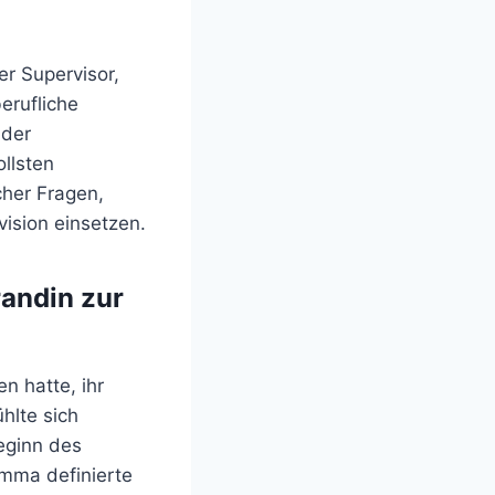
er Supervisor,
erufliche
 der
llsten
cher Fragen,
vision einsetzen.
randin zur
n hatte, ihr
hlte sich
eginn des
Emma definierte