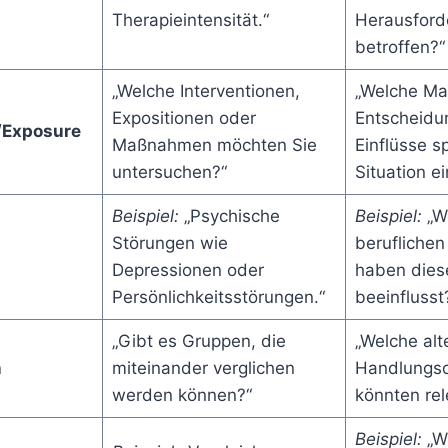
Therapieintensität.“
Herausford
betroffen?“
„Welche Interventionen,
„Welche M
Expositionen oder
Entscheidu
n/Exposure
Maßnahmen möchten Sie
Einflüsse sp
untersuchen?“
Situation ei
Beispiel:
„Psychische
Beispiel:
„W
Störungen wie
berufliche
Depressionen oder
haben diese
Persönlichkeitsstörungen.“
beeinflusst
„Gibt es Gruppen, die
„Welche alt
n
miteinander verglichen
Handlungso
werden können?“
könnten rel
Beispiel:
„W