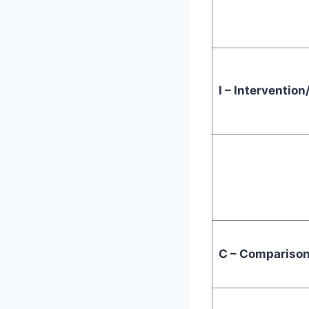
I – Interventio
C – Compariso