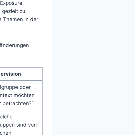
/Exposure,
 gezielt zu
he Themen in der
Veränderungen
ervision
lgruppe oder
ntext möchten
 betrachten?“
elche
uppen sind von
ichen